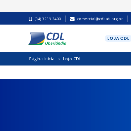
(34) 3239-3400
comercial@cdludi.org.br
LOJA CDL
Página Inicial
Loja CDL