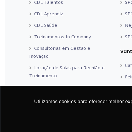
CDL Talentos
SPC
CDL Aprendiz
SP
CDL Saúde
Ne
Treinamentos In Company
SP
Consultorias em Gestão e
Van
Inovação
Ca
Locação de Salas para Reunião e
Treinamento
Fei
Gi
HS
Utilizamos cookies para oferecer melhor ex
Re
Jor