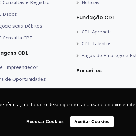
 Consultas e Registro
Notícias
C Dados
Fundação CDL
gocie seus Débitos
CDL Aprendiz
C Consulta CPF
CDL Talentos
tagens CDL
Vagas de Emprego e Es
fé Empreendedor
Parceiros
ra de Oportunidades
ro de Mercado
M Programação Online
periência, melhorar o desempenho, analisar como você inte
de de Descontos
Recusar Cookies
Aceitar Cookies
nada Empresarial