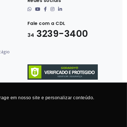
Redes sociais
Fale com a CDL
3239-3400
34
tágio
rage em nosso site e personalizar conteúdo.