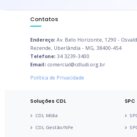
Contatos
Endereço:
Av. Belo Horizonte, 1290 - Osval
Rezende, Uberlândia - MG, 38400-454
Telefone:
34 3239-3400
Email:
comercial@cdludi.org.br
Política de Privacidade
Soluções CDL
SPC 
CDL Mídia
SPC
CDL Gestão/NFe
SPC