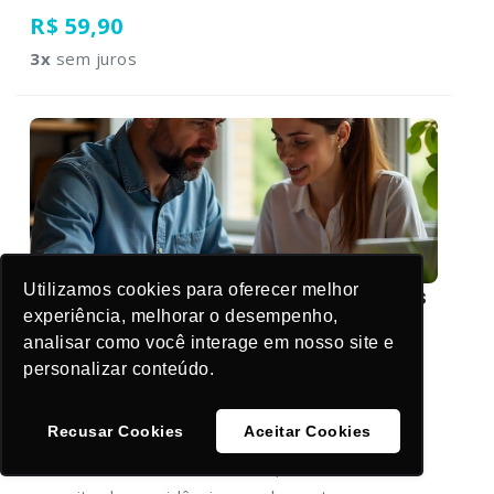
R$ 59,90
3
x
sem juros
Utilizamos cookies para oferecer melhor
Enriquecendo com Investimentos
experiência, melhorar o desempenho,
analisar como você interage em nosso site e
Este curso busca apresentar para o aluno o
personalizar conteúdo.
mundo dos investimentos, apresentando os
conceitos e práticas financeiras, os indicadores
Recusar Cookies
Aceitar Cookies
econômicos, as diferenças entre investimentos
em renda fixa e renda variável, fechando com o